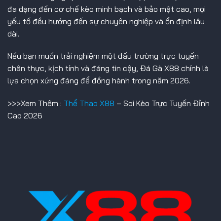
đa dạng đến cơ chế kèo minh bạch và bảo mật cao, mọi
yếu tố đều hướng đến sự chuyên nghiệp và ổn định lâu
dài.
Nếu bạn muốn trải nghiệm một đấu trường trực tuyến
chân thực, kịch tính và đáng tin cậy, Đá Gà X88 chính là
lựa chọn xứng đáng để đồng hành trong năm 2026.
>>>Xem Thêm :
Thể Thao X88
– Soi Kèo Trực Tuyến Đỉnh
Cao 2026