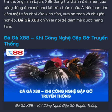
trả thưởng minh bạch, X88 đang trở thành điểm hẹn của
cộng đồng đam mê chọi kê trên toàn châu Á. Nếu bạn tìm
kiếm một sân chơi vừa kịch tính, vừa an toàn và chuyên
nghiệp,
Đá Gà X88
chính là nơi để đam mê được nâng
tầm.
Đá Gà X88 – Khi Công Nghệ Gặp Gỡ Truyền
Thống
Đá Gà X88 – Khi Công Nghệ Gặp Gỡ Truyền Thống