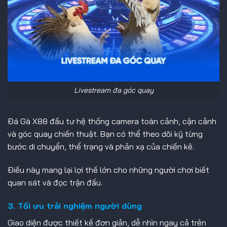
Livestream đa góc quay
Đá Gà X88 đầu tư hệ thống camera toàn cảnh, cận cảnh
và góc quay chiến thuật. Bạn có thể theo dõi kỹ từng
bước di chuyển, thể trạng và phản xạ của chiến kê.
Điều này mang lại lợi thế lớn cho những người chơi biết
quan sát và đọc trận đấu.
3. Tối ưu trải nghiệm người dùng
Giao diện được thiết kế đơn giản, dễ nhìn ngay cả trên