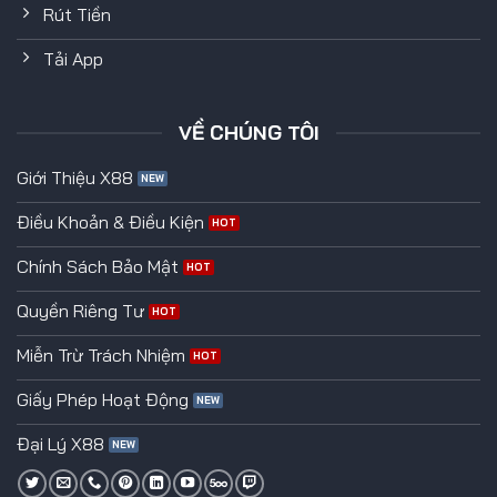
Rút Tiền
Tải App
VỀ CHÚNG TÔI
Giới Thiệu X88
Điều Khoản & Điều Kiện
Chính Sách Bảo Mật
Quyền Riêng Tư
Miễn Trừ Trách Nhiệm
Giấy Phép Hoạt Động
Đại Lý X88