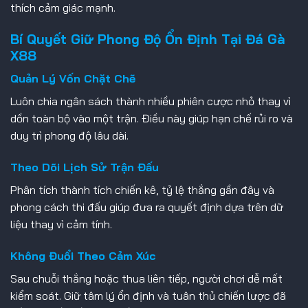
thích cảm giác mạnh.
Bí Quyết Giữ Phong Độ Ổn Định Tại Đá Gà
X88
Quản Lý Vốn Chặt Chẽ
Luôn chia ngân sách thành nhiều phiên cược nhỏ thay vì
dồn toàn bộ vào một trận. Điều này giúp hạn chế rủi ro và
duy trì phong độ lâu dài.
Theo Dõi Lịch Sử Trận Đấu
Phân tích thành tích chiến kê, tỷ lệ thắng gần đây và
phong cách thi đấu giúp đưa ra quyết định dựa trên dữ
liệu thay vì cảm tính.
Không Đuổi Theo Cảm Xúc
Sau chuỗi thắng hoặc thua liên tiếp, người chơi dễ mất
kiểm soát. Giữ tâm lý ổn định và tuân thủ chiến lược đã