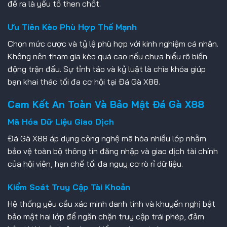
đề ra là yếu tố then chốt.
Ưu Tiên Kèo Phù Hợp Thế Mạnh
Chọn mức cược và tỷ lệ phù hợp với kinh nghiệm cá nhân.
Không nên tham gia kèo quá cao nếu chưa hiểu rõ biến
động trận đấu.
Sự tỉnh táo và kỷ luật là chìa khóa giúp
bạn khai thác tối đa cơ hội tại Đá Gà X88.
Cam Kết An Toàn Và Bảo Mật Đá Gà X88
Mã Hóa Dữ Liệu Giao Dịch
Đá Gà X88 áp dụng công nghệ mã hóa nhiều lớp nhằm
bảo vệ toàn bộ thông tin đăng nhập và giao dịch tài chính
của hội viên, hạn chế tối đa nguy cơ rò rỉ dữ liệu.
Kiểm Soát Truy Cập Tài Khoản
Hệ thống yêu cầu xác minh danh tính và khuyến nghị bật
bảo mật hai lớp để ngăn chặn truy cập trái phép, đảm