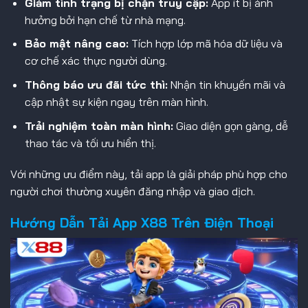
Giảm tình trạng bị chặn truy cập:
App ít bị ảnh
hưởng bởi hạn chế từ nhà mạng.
Bảo mật nâng cao:
Tích hợp lớp mã hóa dữ liệu và
cơ chế xác thực người dùng.
Thông báo ưu đãi tức thì:
Nhận tin khuyến mãi và
cập nhật sự kiện ngay trên màn hình.
Trải nghiệm toàn màn hình:
Giao diện gọn gàng, dễ
thao tác và tối ưu hiển thị.
Với những ưu điểm này, tải app là giải pháp phù hợp cho
người chơi thường xuyên đăng nhập và giao dịch.
Hướng Dẫn Tải App X88 Trên Điện Thoại