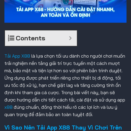
Contents
Tải App X88
là lựa chọn tối ưu dành cho người chơi muốn
trải nghiệm nền tảng giải trí trực tuyến một cách mượt
mà, bảo mật và tiện lợi hơn so với phiên bản trình duyệt.
Ứng dụng được phát triển riêng cho thiết bị di động, tối
ưu tốc độ xử lý, hạn chế giật lag và tăng cường tính ổn
định khi tham gia cá cược. Trong bài viết này, bạn sẽ
được hướng dẫn chi tiết cách tải, cài đặt và sử dụng app
x88
đúng chuẩn, đồng thời hiểu rõ các lợi ích và lưu ý
quan trọng để đảm bảo an toàn tuyệt đối.
Vì Sao Nên Tải App X88 Thay Vì Chơi Trên