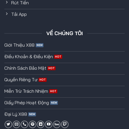
Rút Tiền
Tải App
VỀ CHÚNG TÔI
Giới Thiệu X88
Điều Khoản & Điều Kiện
Chính Sách Bảo Mật
Quyền Riêng Tư
Miễn Trừ Trách Nhiệm
Giấy Phép Hoạt Động
Đại Lý X88