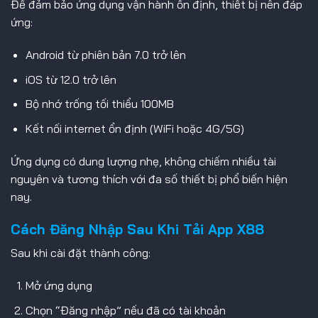
Để đảm bảo ứng dụng vận hành ổn định, thiết bị nên đáp
ứng:
Android từ phiên bản 7.0 trở lên
iOS từ 12.0 trở lên
Bộ nhớ trống tối thiểu 100MB
Kết nối internet ổn định (WiFi hoặc 4G/5G)
Ứng dụng có dung lượng nhẹ, không chiếm nhiều tài
nguyên và tương thích với đa số thiết bị phổ biến hiện
nay.
Cách Đăng Nhập Sau Khi Tải App X88
Sau khi cài đặt thành công:
Mở ứng dụng
Chọn “Đăng nhập” nếu đã có tài khoản