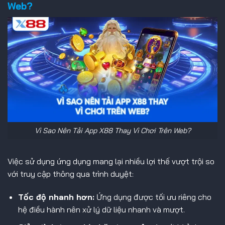
Web?
Vì Sao Nên Tải App X88 Thay Vì Chơi Trên Web?
Việc sử dụng ứng dụng mang lại nhiều lợi thế vượt trội so
với truy cập thông qua trình duyệt:
Tốc độ nhanh hơn:
Ứng dụng được tối ưu riêng cho
hệ điều hành nên xử lý dữ liệu nhanh và mượt.