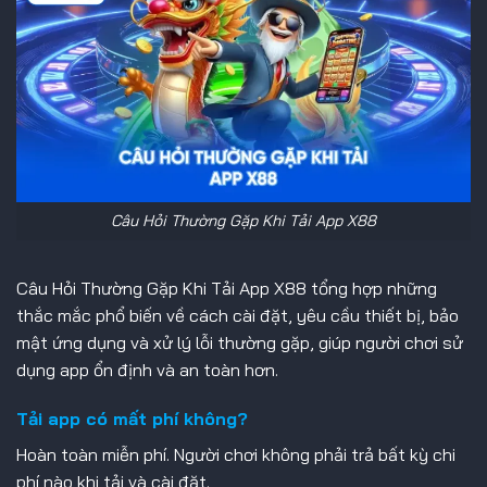
Câu Hỏi Thường Gặp Khi Tải App X88
Câu Hỏi Thường Gặp Khi Tải App X88 tổng hợp những
thắc mắc phổ biến về cách cài đặt, yêu cầu thiết bị, bảo
mật ứng dụng và xử lý lỗi thường gặp, giúp người chơi sử
dụng app ổn định và an toàn hơn.
Tải app có mất phí không?
Hoàn toàn miễn phí. Người chơi không phải trả bất kỳ chi
phí nào khi tải và cài đặt.