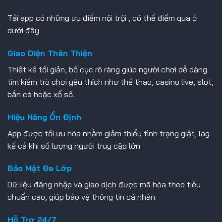
Tải app có những ưu điểm nội trội , có thể điểm qua ở
dưới đây
Giao Diện Thân Thiện
Thiết kế tối giản, bố cục rõ ràng giúp người chơi dễ dàng
tìm kiếm trò chơi yêu thích như thể thao, casino live, slot,
bắn cá hoặc xổ số.
Hiệu Năng Ổn Định
App được tối ưu hóa nhằm giảm thiểu tình trạng giật, lag
kể cả khi số lượng người truy cập lớn.
Bảo Mật Đa Lớp
Dữ liệu đăng nhập và giao dịch được mã hóa theo tiêu
chuẩn cao, giúp bảo vệ thông tin cá nhân.
Hỗ Trợ 24/7